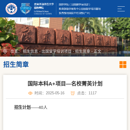
位置：
招生信息
-
出国留学培训项目
-
招生简章
-
正文
招生简章
国际本科A+项目—名校菁英计划
时间：2025-05-16
点击：
1117
招生计划
——40人